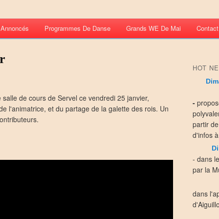
s Annoncés
Programmes De Danse
Grands WE De Mai
Contact
er
HOT NE
Dim
 salle de cours de Servel ce vendredi 25 janvier,
-
propos
 l'animatrice, et du partage de la galette des rois. Un
polyvale
ontributeurs.
partir d
d'infos à
Di
- dans l
par la Mu
dans l'a
d'Aiguill