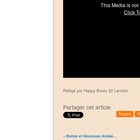
Rédigé par
Happy Boots 22 Lannion
Partager cet article
Repost
0
« Bonne et Heureuse Année...