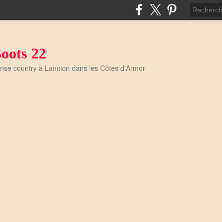
oots 22
anse country à Lannion dans les Côtes d'Armor