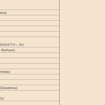
ieux)
d MARAFFA + Bal
q-Kerhuon)
arneau)
 (Gouesnou)
 Bal