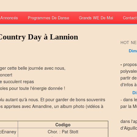
s Annoncés
Programmes De Danse
Grands WE De Mai
Contact
Country Day à Lannion
HOT NE
Dim
-
propos
ger cette belle journée avec nous,
polyvale
concert
partir d
le succulent repas
d'infos à
oles pour toute l'énergie donnée !
Di
lu autant qu'à nous. Et pour garder de bons souvenirs
- dans l
ses apprises avec Amandine, un album photo (vidéos à
par la Mu
dans l'a
Codigo
d'Aiguill
McEnaney
Chor. : Pat Stott