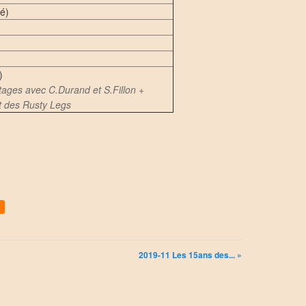
é)
)
tages avec C.Durand et S.Fillon +
et des Rusty Legs
2019-11 Les 15ans des... »