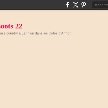
oots 22
anse country à Lannion dans les Côtes d'Armor