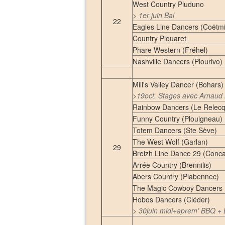
West Country Pluduno
>
1er juin Bal
22
Eagles Line Dancers (Coëtm
Country Plouaret
Phare Western (Fréhel)
Nashville Dancers (Plourivo)
Mill's Valley Dancer (Bohars)
>19oct. Stages avec Arnau
Rainbow Dancers (Le Relec
Funny Country (Plouigneau)
Totem Dancers (Ste Sève)
The West Wolf (Garlan)
29
Breizh Line Dance 29 (Conc
Arrée Country (Brennilis)
Abers Country (Plabennec)
The Magic Cowboy Dancers
Hobos Dancers (Cléder)
> 30juin midi+aprem' BBQ +