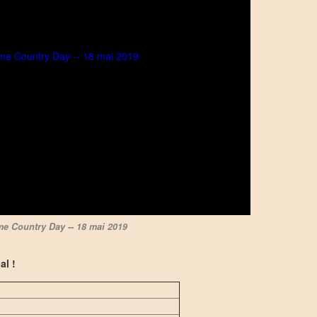
e Country Day -- 18 mai 2019
al !