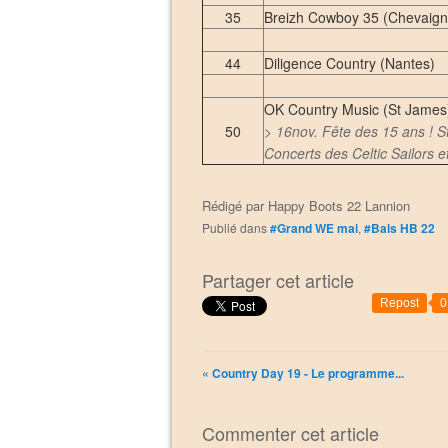
35
Breizh Cowboy 35 (Chevaign
44
Diligence Country (Nantes)
OK Country Music (St James
50
> 16nov. Fête des 15 ans ! S
Concerts des Celtic Sailors 
Rédigé par
Happy Boots 22 Lannion
Publié dans
#Grand WE mai
,
#Bals HB 22
Partager cet article
Repost
0
« Country Day 19 - Le programme...
Commenter cet article