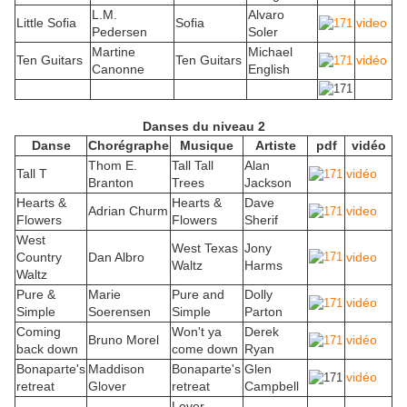
L.M.
Alvaro
Little Sofia
Sofia
video
Pedersen
Soler
Martine
Michael
Ten Guitars
Ten Guitars
vidéo
Canonne
English
Danses du niveau 2
Danse
Chorégraphe
Musique
Artiste
pdf
vidéo
Thom E.
Tall Tall
Alan
Tall T
vidéo
Branton
Trees
Jackson
Hearts &
Hearts &
Dave
Adrian Churm
video
Flowers
Flowers
Sherif
West
West Texas
Jony
Country
Dan Albro
video
Waltz
Harms
Waltz
Pure &
Marie
Pure and
Dolly
vidéo
Simple
Soerensen
Simple
Parton
Coming
Won't ya
Derek
Bruno Morel
vidéo
back down
come down
Ryan
Bonaparte's
Maddison
Bonaparte's
Glen
vidéo
retreat
Glover
retreat
Campbell
Lover