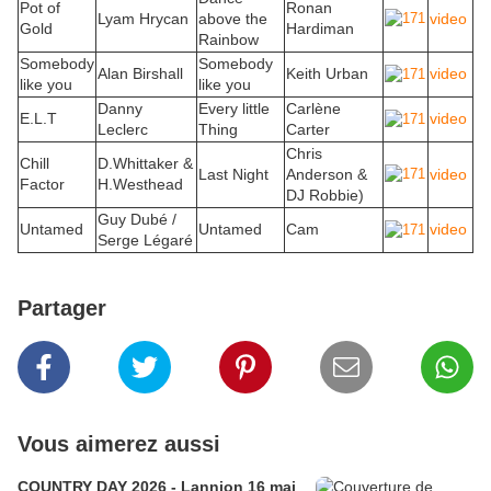
Pot of
Ronan
Lyam Hrycan
above the
video
Gold
Hardiman
Rainbow
Somebody
Somebody
Alan Birshall
Keith Urban
video
like you
like you
Danny
Every little
Carlène
E.L.T
video
Leclerc
Thing
Carter
Chris
Chill
D.Whittaker &
Last Night
Anderson &
video
Factor
H.Westhead
DJ Robbie)
Guy Dubé /
Untamed
Untamed
Cam
video
Serge Légaré
Partager
Vous aimerez aussi
COUNTRY DAY 2026 - Lannion 16 mai