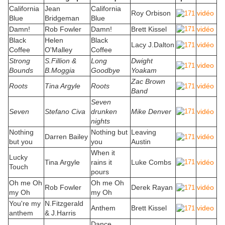
California
Jean
California
Roy Orbison
vidéo
Blue
Bridgeman
Blue
Damn!
Rob Fowler
Damn!
Brett Kissel
vidéo
Black
Helen
Black
Lacy J.Dalton
vidéo
Coffee
O'Malley
Coffee
Strong
S.Fillion &
Long
Dwight
video
Bounds
B.Moggia
Goodbye
Yoakam
Zac Brown
Roots
Tina Argyle
Roots
vidéo
Band
Seven
Seven
Stefano Civa
drunken
Mike Denver
vidéo
nights
Nothing
Nothing but
Leaving
Darren Bailey
vidéo
but you
you
Austin
When it
Lucky
Tina Argyle
rains it
Luke Combs
vidéo
Touch
pours
Oh me Oh
Oh me Oh
Rob Fowler
Derek Rayan
vidéo
my Oh
my Oh
You're my
N.Fitzgerald
Anthem
Brett Kissel
video
anthem
& J.Harris
Dance