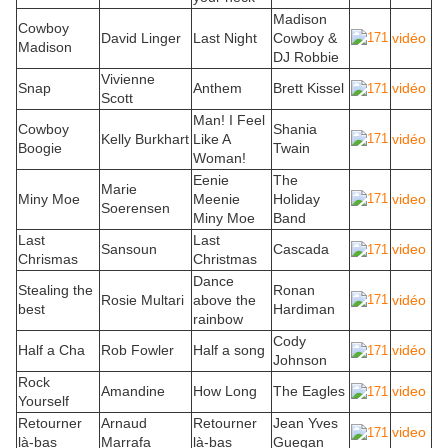
Madison
Cowboy
David Linger
Last Night
Cowboy &
vidéo
Madison
DJ Robbie
Vivienne
Snap
Anthem
Brett Kissel
vidéo
Scott
Man! I Feel
Cowboy
Shania
Kelly Burkhart
Like A
vidéo
Boogie
Twain
Woman!
Eenie
The
Marie
Miny Moe
Meenie
Holiday
video
Soerensen
Miny Moe
Band
Last
Last
Sansoun
Cascada
video
Chrismas
Christmas
Dance
Stealing the
Ronan
Rosie Multari
above the
vidéo
best
Hardiman
rainbow
Cody
Half a Cha
Rob Fowler
Half a song
vidéo
Johnson
Rock
Amandine
How Long
The Eagles
video
Yourself
Retourner
Arnaud
Retourner
Jean Yves
video
là-bas
Marrafa
là-bas
Guegan