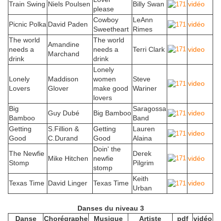
Train Swing
Niels Poulsen
Billy Swan
vidéo
please
Cowboy
LeAnn
Picnic Polka
David Paden
vidéo
Sweetheart
Rimes
The world
The world
Amandine
needs a
needs a
Terri Clark
video
Marchand
drink
drink
Lonely
Lonely
Maddison
women
Steve
video
Lovers
Glover
make good
Wariner
lovers
Big
Saragossa
Guy Dubé
Big Bamboo
video
Bamboo
Band
Getting
S.Fillion &
Getting
Lauren
video
Good
C.Durand
Good
Alaina
Doin' the
The Newfie
Derek
Mike Hitchen
newfie
vidéo
Stomp
Pilgrim
stomp
Keith
Texas Time
David Linger
Texas Time
video
Urban
Danses du niveau 3
Danse
Chorégraphe
Musique
Artiste
pdf
vidéo