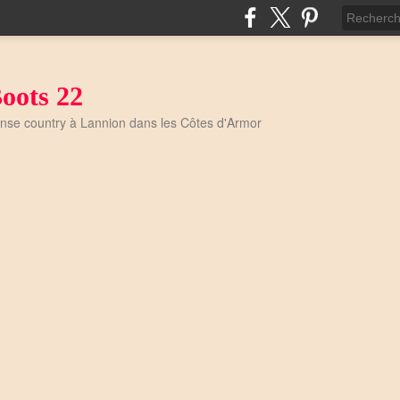
oots 22
anse country à Lannion dans les Côtes d'Armor