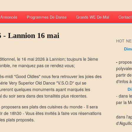
s Annoncés
Programmes De Danse
Grands WE De Mai
Contact
 Lannion 16 mai
HOT NE
Dim
aditionnel, le 16 mai 2026 à Lannion; toujours le 3ème
-
propos
ponible, ne manquez pas ce rendez-vous;
polyvale
partir d
après-midi "Good Oldies" nous fera retrouver les joies des
d'infos à
érie Very Superior Old Dance "V.S.O.D" qui se
igureront quelques monuments ayant marqués les
Di
bal du soir sera dans des tonalités plus récentes.
- dans l
par la Mu
 proposera ses plats des cuisines du monde - Il sera
rtir de 18h30 - Vous êtes invités à faire vos réservations
dans l'a
 des plats proposés.
d'Aiguill