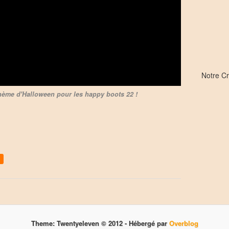
Notre C
hème d'Halloween pour les happy boots 22 !
Theme: Twentyeleven © 2012 -
Hébergé par
Overblog