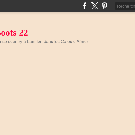
oots 22
anse country à Lannion dans les Côtes d'Armor