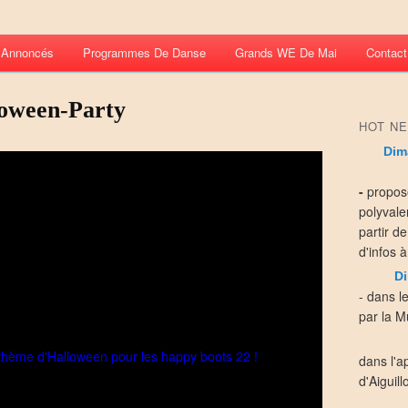
s Annoncés
Programmes De Danse
Grands WE De Mai
Contact
loween-Party
HOT NE
Dim
-
propos
polyvale
partir d
d'infos à
Di
- dans l
par la Mu
dans l'a
d'Aiguill