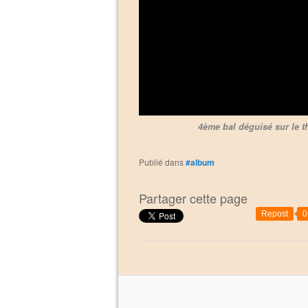
4ème bal déguisé sur le t
Publié dans
#album
Partager cette page
Repost
0