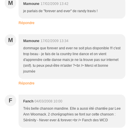
M
Mamoune
17/02/2009 13:42
je parlais de "forever and ever" de randy travis !
Répondre
M
Mamoune
17/02/2009 13:34
dommage que forever and ever ne soit plus disponible !!! c'est
trop beau - je fais de la country line dance et on vient
d'apprendre cette danse mais je ne la trouve pas sur internet
(snif). tu peux peut-être m'aider ?<br /> Merci et bonne
journée
Répondre
F
Fanch
04/03/2008 10:00
Très belle chanson mandine. Elle a aussi été chantée par Lee
Ann Woomack. 2 chorégraphies se font sur cette chanson :
Sérénity - Never ever & forever.<br /> Fanch des WCD