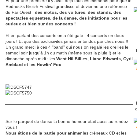
Et pour une première il y avait déjà tous les éléments pour que le
Rednecks Breizh Festival grandisse et devienne une référence
du Far Ouest :
des motos, des voitures, des stands, des
spectacles equestres, de la danse, des initiations pour les
curieux et bien sur des concerts !
Et en parlant des concerts on a été gaté : 4 concerts en deux
jours ! Et que des exclusivités jamais entendus par chez nous !!
Un grand merci à ces 4 "band" qui nous on régalé les oreilles le
samedi soir jusqu'à 1h du matin (même sous la pluie !) et le
dimanche après midi : les
West HillBillies, Liane Edwards, Cyril
Amblard et les Howlin' Fox
d
Sur le parquet de danse la bonne humeur était aussi au rendez-
vous !
Nous étions de la partie pour animer
les créneaux CD et les