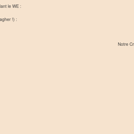
ant le WE :
gher !) :
Notre C