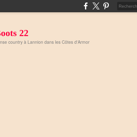
oots 22
anse country à Lannion dans les Côtes d'Armor