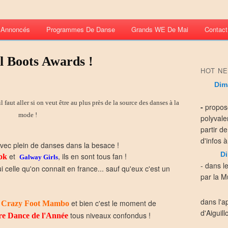
s Annoncés
Programmes De Danse
Grands WE De Mai
Contact
l Boots Awards !
HOT NE
Dim
faut aller si on veut être au plus près de la source des danses à la
-
propos
mode !
polyvale
partir d
d'infos à
vec plein de danses dans la besace !
Di
et
, ils en sont tous fan !
ok
Galway Girls
- dans l
oui celle qu'on connait en france... sauf qu'eux c'est un
par la Mu
dans l'a
a
et bien c'est le moment de
Crazy Foot Mambo
d'Aiguill
tous niveaux confondus !
re Dance de l'Année