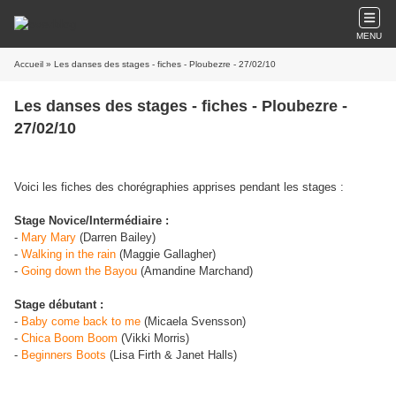
MENU
Accueil
» Les danses des stages - fiches - Ploubezre - 27/02/10
Les danses des stages - fiches - Ploubezre -
27/02/10
Voici les fiches des chorégraphies apprises pendant les stages :
Stage Novice/Intermédiaire :
-
Mary Mary
(Darren Bailey)
-
Walking in the rain
(Maggie Gallagher)
-
Going down the Bayou
(Amandine Marchand)
Stage débutant :
-
Baby come back to me
(Micaela Svensson)
-
Chica Boom Boom
(Vikki Morris)
-
Beginners Boots
(Lisa Firth & Janet Halls)