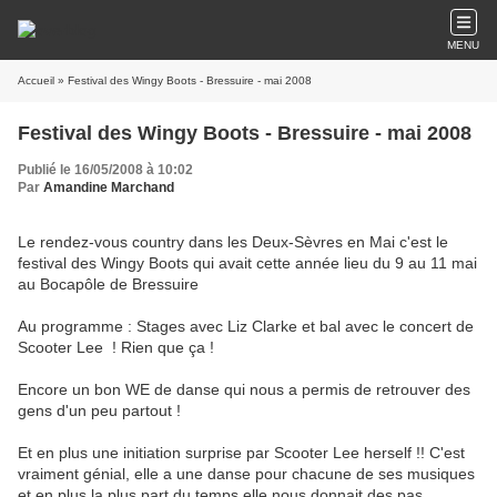
MENU
Accueil
» Festival des Wingy Boots - Bressuire - mai 2008
Festival des Wingy Boots - Bressuire - mai 2008
Publié le 16/05/2008 à 10:02
Par
Amandine Marchand
Le rendez-vous country dans les Deux-Sèvres en Mai c'est le
festival des Wingy Boots qui avait cette année lieu du 9 au 11 mai
au Bocapôle de Bressuire
Au programme : Stages avec Liz Clarke et bal avec le concert de
Scooter Lee ! Rien que ça !
Encore un bon WE de danse qui nous a permis de retrouver des
gens d'un peu partout !
Et en plus une initiation surprise par Scooter Lee herself !! C'est
vraiment génial, elle a une danse pour chacune de ses musiques
et en plus la plus part du temps elle nous donnait des pas