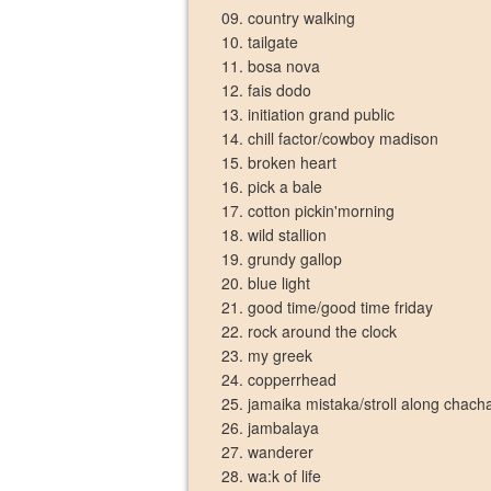
09. country walking
10. tailgate
11. bosa nova
12. fais dodo
13. initiation grand public
14. chill factor/cowboy madison
15. broken heart
16. pick a bale
17. cotton pickin'morning
18. wild stallion
19. grundy gallop
20. blue light
21. good time/good time friday
22. rock around the clock
23. my greek
24. copperrhead
25. jamaika mistaka/stroll along chach
26. jambalaya
27. wanderer
28. wa:k of life