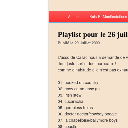
Accueil
Bals Et Manifestation
Playlist pour le 26 jui
Publié le 20 Juillet 2009
L'asso de Callac nous a demandé de veni
tout juste sortie des fourneaux !
comme d'habitude elle n'est pas exhaus
01. hooked on country
02. easy come easy go
03. irish stew
04. cucaracha
05. god bless texas
06. doctor doctor/cowboy boogie
07. la chapelloise/ballymore boys
08. coastin