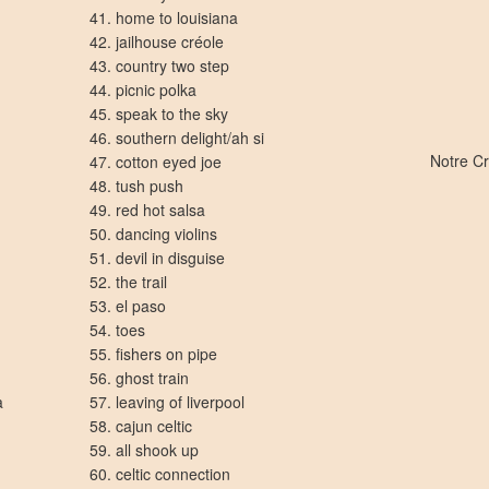
41. home to louisiana
42. jailhouse créole
43. country two step
44. picnic polka
45. speak to the sky
46. southern delight/ah si
Notre C
47. cotton eyed joe
48. tush push
49. red hot salsa
50. dancing violins
51. devil in disguise
52. the trail
53. el paso
54. toes
55. fishers on pipe
56. ghost train
a
57. leaving of liverpool
58. cajun celtic
59. all shook up
60. celtic connection