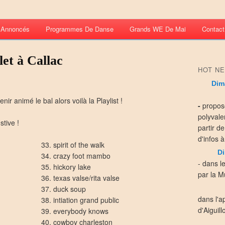
s Annoncés
Programmes De Danse
Grands WE De Mai
Contact
llet à Callac
HOT NE
Dim
r animé le bal alors voilà la Playlist !
-
propos
polyvale
tive !
partir d
d'infos à
33. spirit of the walk
Di
34. crazy foot mambo
- dans l
35. hickory lake
par la Mu
36. texas valse/rita valse
37. duck soup
dans l'a
38. intiation grand public
d'Aiguill
39. everybody knows
40. cowboy charleston