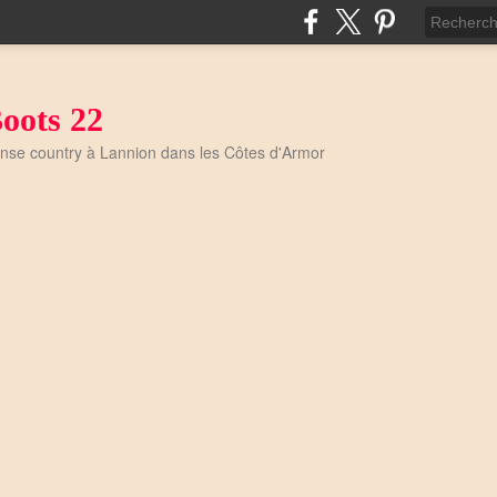
oots 22
anse country à Lannion dans les Côtes d'Armor