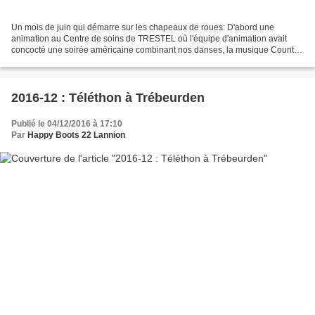
Un mois de juin qui démarre sur les chapeaux de roues: D'abord une
animation au Centre de soins de TRESTEL où l'équipe d'animation avait
concocté une soirée américaine combinant nos danses, la musique Country
du groupe 7ven, et un repas spécial préparé...
2016-12 : Téléthon à Trébeurden
Publié le 04/12/2016 à 17:10
Par
Happy Boots 22 Lannion