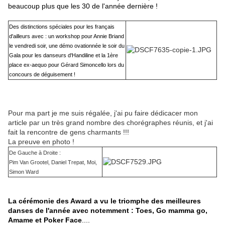
beaucoup plus que les 30 de l'année dernière !
Des distinctions spéciales pour les français
d'ailleurs avec : un workshop pour Annie Briand
le vendredi soir, une démo ovationnée le soir du
Gala pour les danseurs d'Handiline et la 1ère
place ex-aequo pour Gérard Simoncello lors du
concours de déguisement !
Pour ma part je me suis régalée, j'ai pu faire dédicacer mon
article par un très grand nombre des chorégraphes réunis, et j'ai
fait la rencontre de gens charmants !!!
La preuve en photo !
De Gauche à Droite :
Pim Van Grootel, Daniel Trepat, Moi,
Simon Ward
La cérémonie des Award a vu le triomphe des meilleures
danses de l'année avec notemment : Toes, Go mamma go,
Amame et Poker Face
....