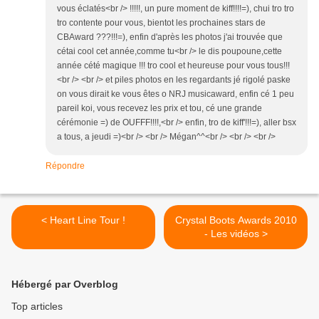
vous éclatés<br /> !!!!!, un pure moment de kiff!!!!=), chui tro tro
tro contente pour vous, bientot les prochaines stars de
CBAward ???!!!=), enfin d'après les photos j'ai trouvée que
cétai cool cet année,comme tu<br /> le dis poupoune,cette
année cété magique !!! tro cool et heureuse pour vous tous!!!
<br /> <br /> et piles photos en les regardants jé rigolé paske
on vous dirait ke vous êtes o NRJ musicaward, enfin cé 1 peu
pareil koi, vous recevez les prix et tou, cé une grande
cérémonie =) de OUFFF!!!!,<br /> enfin, tro de kiff'!!!=), aller bsx
a tous, a jeudi =)<br /> <br /> Mégan^^<br /> <br /> <br />
Répondre
< Heart Line Tour !
Crystal Boots Awards 2010
- Les vidéos >
Hébergé par Overblog
Top articles